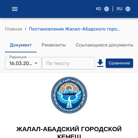
|
KG
RU
›
Главная
Постановление Жалал-Абадского городского кенеша от 16 марта 2011 года № 4 "Об утверждении положения о проведении открытых конкурсов на организацию пассажирских перевозок автомобильным транспортом на маршрутках" от 16 марта 2011 года №4 (с приложениями №1)
Документ
Реквизиты
Ссылающиеся документы
Редакция
16.03.2011
Сравнение