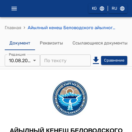
|
KG
RU
›
Главная
Айылный кенеш Беловодского айылного аймака от 10 августа 2022 года № 93 «О принятии на баланс Беловодского айыл окмоту комплекс ДЮСШ Московского района»
Документ
Реквизиты
Ссылающиеся документы
Редакция
10.08.2022
Сравнение