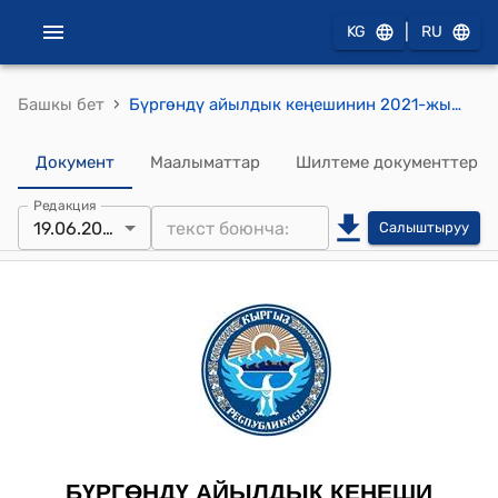
|
KG
RU
›
Башкы бет
Бүргөндү айылдык кеңешинин 2021-жылдын 19-июнундагы № 1 "Бүргөндү айыл өкмөтүнүн башчысын шайлоо жөнүндө" токтому
Документ
Маалыматтар
Шилтеме документтер
Редакция
19.06.2021
Салыштыруу