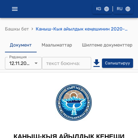
|
KG
RU
›
Башкы бет
Каныш-Кыя айылдык кеңешинин 2020-жылдын 12-ноябрындагы № 19 "Кошумча жумуштарга каражат бөлүп берүү жөнүндө" токтому
Документ
Маалыматтар
Шилтеме документтер
Редакция
12.11.2020
Салыштыруу