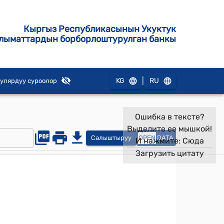
Кыргыз Республикасынын Укуктук
лыматтардын борборлоштурулган банкы
|
KG
RU
улярдуу суроолор
Ошибка в тексте?
Выделите ее мышкой!
Салыштыруу
OPEN
DATA
И нажмите:
Сюда
Загрузить цитату