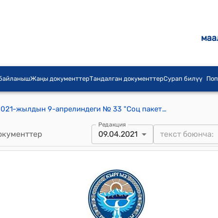
маа
 байланыш
Жаңы документтер
Тандалган документтер
Сурап билүү
Поп
Каныш-Кыя айылдык кеңешинин 2021-жылдын 9-апрелиндеги № 33 "Соц пакеттен акча каражаттарын алуу жөнүндө" токтому
Редакция
окументтер
09.04.2021