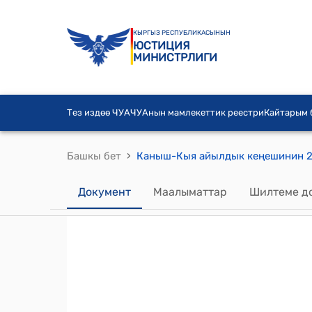
КЫРГЫЗ РЕСПУБЛИКАСЫНЫН
ЮСТИЦИЯ
МИНИСТРЛИГИ
Тез издөө ЧУА
ЧУАнын мамлекеттик реестри
Кайтарым
›
Башкы бет
Документ
Маалыматтар
Шилтеме д