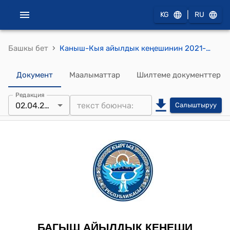
|
KG
RU
›
Башкы бет
Каныш-Кыя айылдык кеңешинин 2021-жылдын 2-апрелиндеги № 1 "Айыл өкмөтүнүн аймагындагы 1589 га шарттуу сугат жер аянттарына салык өлчөмүн чегерүү жөнүндө" токтому
Документ
Маалыматтар
Шилтеме документтер
Редакция
02.04.2021
Салыштыруу