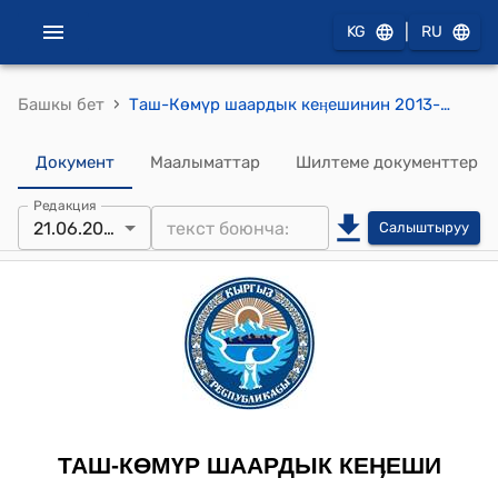
|
KG
RU
›
Башкы бет
Таш-Көмүр шаардык кеӊешинин 2013-жылдын 21-июнундагы № 4 "Муниципалдык Менчик Департаментинин 2012-жыл ичинде аткарган иштери тууралуу Муниципалдык Менчик Департаментинин директору Н.Шамурзаевдин отчету жөнүндө" токтому
Документ
Маалыматтар
Шилтеме документтер
Редакция
21.06.2013
Салыштыруу