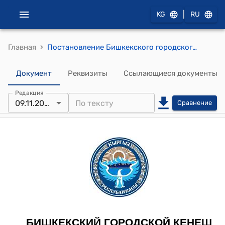
|
KG
RU
›
Главная
Постановление Бишкекского городского кенеша от 9 ноября 2022 года № 56 "О внесении изменений и дополнений в постановление Бишкекского городского кенеша «Об утверждении Положения о порядке выкупа земельных участков, ранее предоставленных во временное (срочное) пользование на условиях аренды под проектирование и строительство многоквартирных домов в городе Бишкеке» от 14 января 2020 года № 139" токтому
Документ
Реквизиты
Ссылающиеся документы
Редакция
09.11.2022
Сравнение