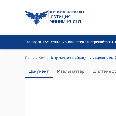
КЫРГЫЗ РЕСПУБЛИКАСЫНЫН
ЮСТИЦИЯ
МИНИСТРЛИГИ
Тез издөө ЧУА
ЧУАнын мамлекеттик реестри
Кайтарым
›
Башкы бет
Документ
Маалыматтар
Шилтеме д