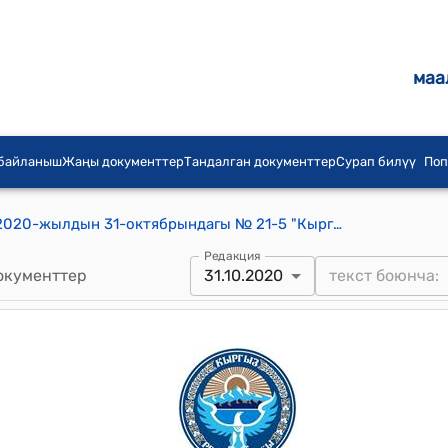
маа
 байланыш
Жаңы документтер
Тандалган документтер
Сурап билүү
Поп
Кыргыз-Ата айылдык кеңешинин 2020-жылдын 31-октябрындагы № 21-5 "Кыргыз-Ата булагы" муниципалдык ишканасы тарабынан эсептелинген ичүүчү суунун тарифин бекитүү жөнүндө" токтому
Редакция
окументтер
31.10.2020