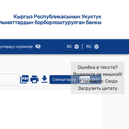
Кыргыз Республикасынын Укуктук
лыматтардын борборлоштурулган банкы
|
KG
RU
улярдуу суроолор
Ошибка в тексте?
Выделите ее мышкой!
Салыштыруу
OPEN
DATA
И нажмите:
Сюда
Загрузить цитату