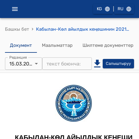
|
KG
RU
›
Башкы бет
Кабылан-Көл айылдык кеңешинин 2021-жылдын 15-мартындагы № 17/2 "Дени сак улут-дени сак өлкө" деген темада COVID-19 илдети боюнча акция өткөрүү анын жыйынтыгы жөнүндө" токтому
Документ
Маалыматтар
Шилтеме документтер
Редакция
15.03.2021
Салыштыруу