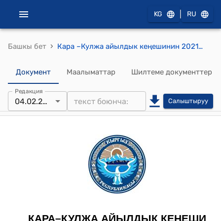
|
KG
RU
›
Башкы бет
Кара –Кулжа айылдык кеңешинин 2021-жылдын 4-февралындагы № 25/1 "Кара-Кулжа айыл аймагында бузуулар жөнүндөгү комиссиянын курамын бекитүү жөнүндө" токтому
Документ
Маалыматтар
Шилтеме документтер
Редакция
04.02.2021
Салыштыруу