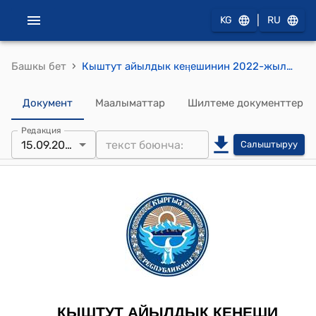
|
KG
RU
›
Башкы бет
Кыштут айылдык кеӊешинин 2022-жылдын 15-сентябрындагы № 48 "Кыштут айылдык кеӊешинин 2020-жылдын 8-декабрындагы 6- чакырылышынын кезектеги 24- сессиясынын №1-токтомун жана 2020-жылдын 3-февралындагы VI чакырылышынын кезектеги XIX сессиясынын №5-токтомун жокко чыгаруу жөнүндө" токтому
Документ
Маалыматтар
Шилтеме документтер
Редакция
15.09.2022
Салыштыруу