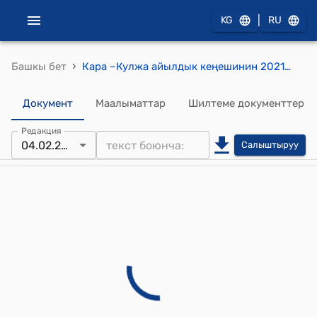
|
KG
RU
›
Башкы бет
Кара –Кулжа айылдык кеңешинин 2021-жылдын 4-февралындагы № 25/5 "Кара-Кулжа Таза-Суу" муниципалдык ишканасынын 2020-жылдын жыйынтыгы менен бюджетинин аткарылышын абалы жана 2021-жылга карата бюджетинин киреше жана чыгаша бөлүгүн бекитүү жөнүндө" токтому
Документ
Маалыматтар
Шилтеме документтер
Редакция
04.02.2021
Салыштыруу