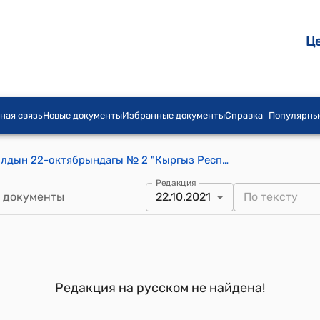
Ц
ная связь
Новые документы
Избранные документы
Справка
Популярны
Ноокат шаардык кеңешинин 2021-жылдын 22-октябрындагы № 2 "Кыргыз Республикасынын жергиликтүү өз алдынча башкарууларынын Союзуна 2021-жылга мүчөлүк акы төлөмүн төлөө үчүн акча каражатын ажыратып берүү жөнүндө" токтому
Редакция
 документы
22.10.2021
Редакция на русском не найдена!