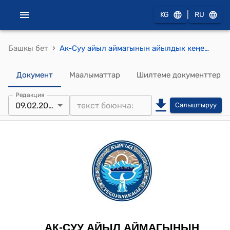
|
KG
RU
›
Башкы бет
Ак-Суу айыл аймагынын айылдык кеңешинин 2021-жылдын 9-февралындагы № 3/4 "Ак-Суу айыл ɵкмɵтүнүн жер адисинин, вет адисинин, айыл башчылардын Бузуулар Кодексинин негизинде айып салуу боюнча иштелип чыккан тартип эрежелерин бекитүү жɵнүндɵ" токтому
Документ
Маалыматтар
Шилтеме документтер
Редакция
09.02.2021
Салыштыруу