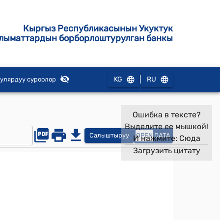
Кыргыз Республикасынын Укуктук
лыматтардын борборлоштурулган банкы
|
KG
RU
улярдуу суроолор
Ошибка в тексте?
Выделите ее мышкой!
Салыштыруу
OPEN
DATA
И нажмите:
Сюда
Загрузить цитату