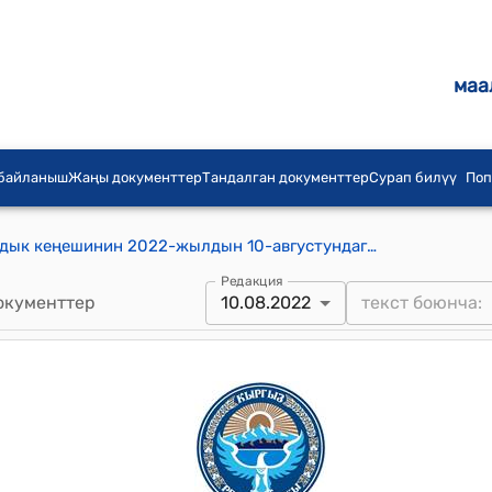
маа
 байланыш
Жаңы документтер
Тандалган документтер
Сурап билүү
Поп
А.Масалиев айыл аймагынын айылдык кеңешинин 2022-жылдын 10-августундагы № 13/4 "А.Масалиев айыл аймагындагы “Исфайрам” муниципалдык ишканасынын Кара-Дөбө, Көн, Кожо айылдары боюнча таза суунун тарифин бекитүү жөнүндө" токтому
Редакция
окументтер
10.08.2022