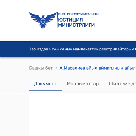
КЫРГЫЗ РЕСПУБЛИКАСЫНЫН
ЮСТИЦИЯ
МИНИСТРЛИГИ
Тез издөө ЧУА
ЧУАнын мамлекеттик реестри
Кайтарым
›
Башкы бет
Документ
Маалыматтар
Шилтеме д