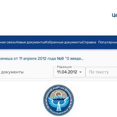
Ц
ная связь
Новые документы
Избранные документы
Справка
Популярны
Постановление Тонского районного кенеша от 11 апреля 2012 года №8 "О введении на административной территории района земельного налога и налога на имущество по объектам имущество 1,2,3, групп"
Редакция
 документы
11.04.2012