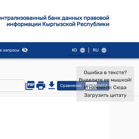
ентрализованный банк данных правовой
информации Кыргызской Республики
|
KG
RU
е запросы
Ошибка в тексте?
Выделите ее мышкой!
Сравнение
OPEN
DATA
И нажмите:
Сюда
Загрузить цитату