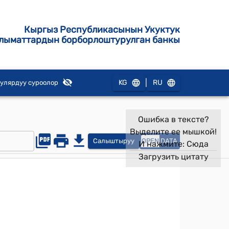
Кыргыз Республикасынын Укуктук
лыматтардын борборлоштурулган банкы
|
KG
RU
улярдуу суроолор
Ошибка в тексте?
Выделите ее мышкой!
Салыштыруу
OPEN
DATA
И нажмите:
Сюда
Загрузить цитату