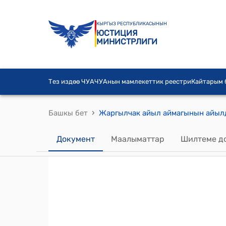
КЫРГЫЗ РЕСПУБЛИКАСЫНЫН
ЮСТИЦИЯ
МИНИСТРЛИГИ
Тез издөө ЧУА
ЧУАнын мамлекеттик реестри
Кайтарым
›
Башкы бет
Документ
Маалыматтар
Шилтеме д