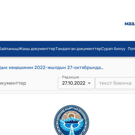
маа
 байланыш
Жаңы документтер
Тандалган документтер
Сурап билүү
Поп
Жаргылчак айыл аймагынын айылдык кеңешинин 2022-жылдын 27-октябрындагы № 40 “Жаргылчак айылдык кеңешинин XXVII чакырылышынын кезексиз сессиясынын 14.08.2020-жылындагы № 14 токтомуна өзгөртүү киргизүү жөнүндө” токтому
Редакция
окументтер
27.10.2022