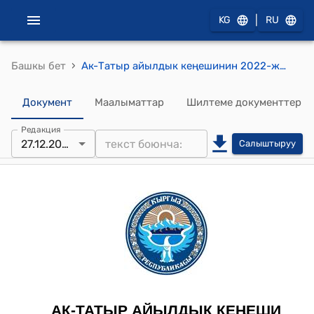
|
KG
RU
›
Башкы бет
Ак-Татыр айылдык кеңешинин 2022-жылдын 27-декабрындагы № 34 "Стимулирующий грант үчүн акча каражатын кароо жөнүндө" токтому
Документ
Маалыматтар
Шилтеме документтер
Редакция
27.12.2022
Салыштыруу