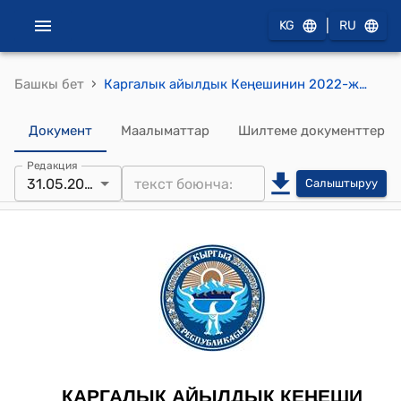
|
KG
RU
›
Башкы бет
Каргалык айылдык Кеңешинин 2022-жылдын 31-майындагы № 32 "Каргалык айыл өкмөтүнүн ижара жана турак жай жерлерин инвентаризациялоо боюнча комиссия түзүү" токтому
Документ
Маалыматтар
Шилтеме документтер
Редакция
31.05.2022
Салыштыруу