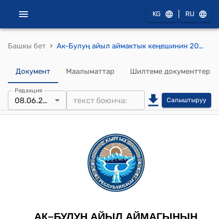
|
KG
RU
›
Башкы бет
Ак-Булуң айыл аймактык кеңешинин 2021-жылдын 8-июнундагы № 4 "Ак-Булуң айыл өкмөтүнүн башчысын шайлоо жөнүндө" токтому
Документ
Маалыматтар
Шилтеме документтер
Редакция
08.06.2021
Салыштыруу