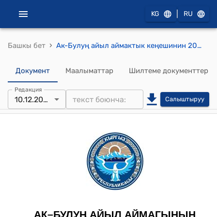
|
KG
RU
›
Башкы бет
Ак-Булуң айыл аймактык кеңешинин 2021-жылдын 10-декабры № 6 "Ак-Булуң айылындагы клубду түрткү берүүчү грант аркылуу капиталдык оңдоп түзөөдөн өткөрүүгө акча каражатын бөлүп берүү жөнүндө" токтому
Документ
Маалыматтар
Шилтеме документтер
Редакция
10.12.2021
Салыштыруу