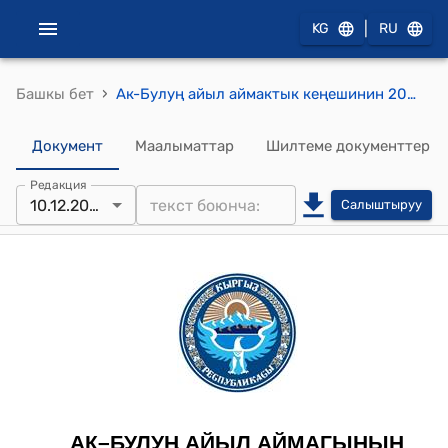
|
KG
RU
›
Башкы бет
Ак-Булуң айыл аймактык кеңешинин 2021-жылдын 10-декабры № 7 "Ак-Булуң айыл аймагы боюнча социалдык жактан муктаж болгон жарандарга турак жай куруп берүүгө жер тилкесин бөлүп берүү жөнүндө" токтому
Документ
Маалыматтар
Шилтеме документтер
Редакция
10.12.2021
Салыштыруу