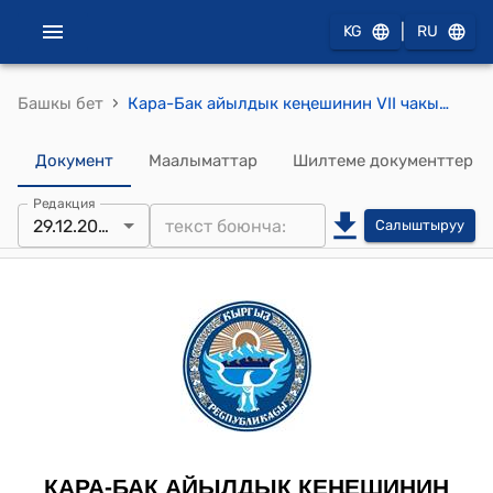
|
KG
RU
›
Башкы бет
Кара-Бак айылдык кеңешинин VII чакырылышынын кезектеги XIX сессиясынын 2022-жылдын 29-декабрындагы № 87 "Той-маарекелерди жобонун шарттарына ылайык келтирүү үчүн комиссиянын курамын бекитүү жөнүндө" токтому
Документ
Маалыматтар
Шилтеме документтер
Редакция
29.12.2022
Салыштыруу