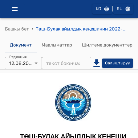
|
KG
RU
›
Башкы бет
Төш-Булак айылдык кеңешинин 2022-жылдын 12-августундагы № 01-6/12 “Түзүмдүк бөлүмдөрдүн, ыйгарым укуктары боюнча протоколдор сунуштаманын негизинде түзүлүшү жөнүндө” токтому
Документ
Маалыматтар
Шилтеме документтер
Редакция
12.08.2022
Салыштыруу