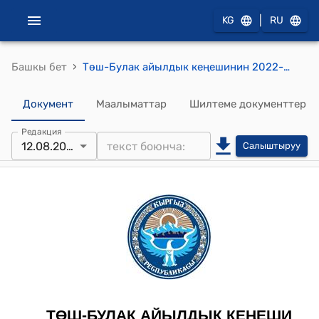
|
KG
RU
›
Башкы бет
Төш-Булак айылдык кеңешинин 2022-жылдын 12-августу № 01-6/16 “Айыл өкмөтүнүн аппаратынын кызматкерлерине үстөк акы төлөө жөнүндө” токтому
Документ
Маалыматтар
Шилтеме документтер
Редакция
12.08.2022
Салыштыруу