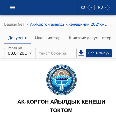
|
KG
RU
›
Башкы бет
Ак-Коргон айылдык кеңешинин 2021-жылдын 8-январындагы № 8 "Өзгөчө кырдалдардын алдын алуу чаралары жөнүндө" токтому
Документ
Маалыматтар
Шилтеме документтер
Редакция
08.01.2021
Салыштыруу