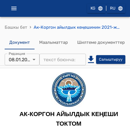
|
KG
RU
›
Башкы бет
Ак-Коргон айылдык кеңешинин 2021-жылдын 8-январындагы № 9 "Ак-Коргон айыл аймагындагы Баястан айылынын А.Усубалиев көчөсүндөгү скважинанын техник абалын жакшыртуу жана тосмолоо чаралары жөнүндө" токтому
Документ
Маалыматтар
Шилтеме документтер
Редакция
08.01.2021
Салыштыруу