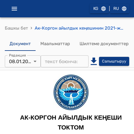
|
KG
RU
›
Башкы бет
Ак-Коргон айылдык кеңешинин 2021-жылдын 8-январындагы № 17 "Ак-Коргон айыл өкмөтүнүн аймагындагы Падек айылындагы “Чолпон “ мектепке чейинки билим берүү уюмунун директору Г.Сартмамбетованын арызын кароо жөнүндө" токтому
Документ
Маалыматтар
Шилтеме документтер
Редакция
08.01.2021
Салыштыруу