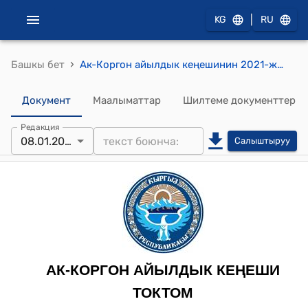
|
KG
RU
›
Башкы бет
Ак-Коргон айылдык кеңешинин 2021-жылдын 8-январындагы № 24 "Ак- Коргон айыл кеңешинин депутаты Д. Матхоликовдун арызын кароо жөнүндө" токтому
Документ
Маалыматтар
Шилтеме документтер
Редакция
08.01.2021
Салыштыруу