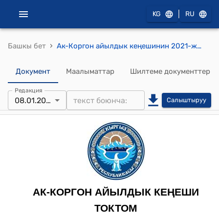
|
KG
RU
›
Башкы бет
Ак-Коргон айылдык кеңешинин 2021-жылдын 8-январындагы № 26 "Ак-Коргон айыл аймагынын Сафед-Булан айылындагы №5-ҮДТ нүн ажатканасын куруу чаралары жөнүндө" токтому
Документ
Маалыматтар
Шилтеме документтер
Редакция
08.01.2021
Салыштыруу