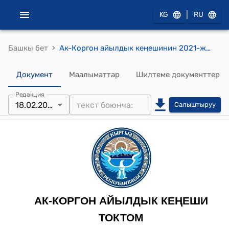
|
KG
RU
›
Башкы бет
Ак-Коргон айылдык кеңешинин 2021-жылдын 18-февралындагы № 5 "Ак-Коргон айыл аймагындагы А.Атамов атындагы орто мектебинин директору Х.Турдалиевдин арызын кароо жөнүндө" токтому
Документ
Маалыматтар
Шилтеме документтер
Редакция
18.02.2021
Салыштыруу