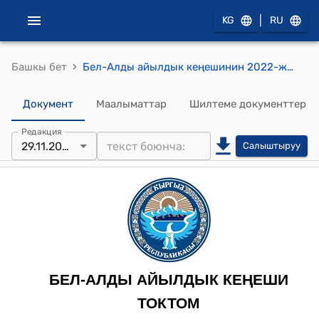
|
KG
RU
›
Башкы бет
Бел-Алды айылдык кеңешинин 2022-жылдын 29-ноябрындагы № 42 "Жалал-Абад облусундагы Токтогул районунун жана Кара-Көл шаарынын Жазы-Кечүү айылынын атайын эсебинин каражаттарын башкаруу боюнча дрекция тарабынан 2023-жылга карата акча каражатын суроо жөнүндө" токтому
Документ
Маалыматтар
Шилтеме документтер
Редакция
29.11.2022
Салыштыруу