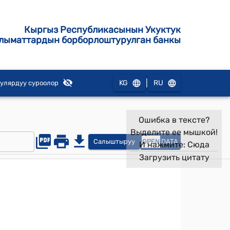
Кыргыз Республикасынын Укуктук
лыматтардын борборлоштурулган банкы
|
KG
RU
улярдуу суроолор
Ошибка в тексте?
Выделите ее мышкой!
Салыштыруу
OPEN
DATA
И нажмите:
Сюда
Загрузить цитату