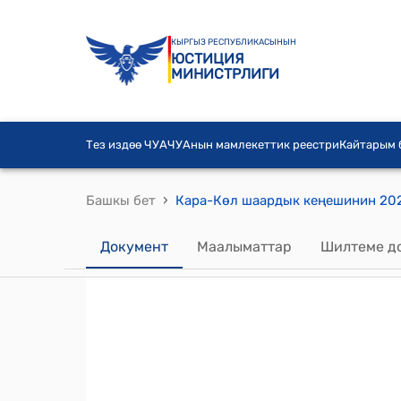
КЫРГЫЗ РЕСПУБЛИКАСЫНЫН
ЮСТИЦИЯ
МИНИСТРЛИГИ
Тез издөө ЧУА
ЧУАнын мамлекеттик реестри
Кайтарым
›
Башкы бет
Документ
Маалыматтар
Шилтеме д