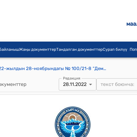
маа
 байланыш
Жаңы документтер
Тандалган документтер
Сурап билүү
Поп
Кара-Көл шаардык кеңешинин 2022-жылдын 28-ноябрындагы № 100/21-8 “Дем берүүчү (үлүштүк) гранттардын эсебинен долбоорлорду тандоо боюнча комиссиянын курамы жөнүндө”
Редакция
окументтер
28.11.2022