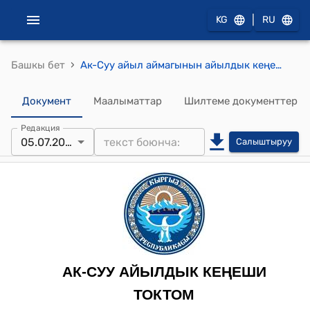
|
KG
RU
›
Башкы бет
Ак-Суу айыл аймагынын айылдык кеңешинин 2021-жылдын 5-июлундагы № 8 "Ак-Суу айыл аймагындагы мисте токойлорун жергиликтүү калкка ижарага берүү тууралуу" токтому
Документ
Маалыматтар
Шилтеме документтер
Редакция
05.07.2021
Салыштыруу