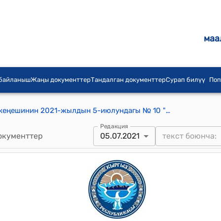
маа
 байланыш
Жаңы документтер
Тандалган документтер
Сурап билүү
Поп
Ак-Суу айыл аймагынын айылдык кеңешинин 2021-жылдын 5-июлундагы № 10 "Ак-Суу айыл аймагындагы №12 К. Шеркулов атындагы жалпы билим берүүчү орто мектебинин директору Т. Буйлашовдун 6 айлык аткарган ишине баа берүү тууралуу" токтому
Редакция
окументтер
05.07.2021