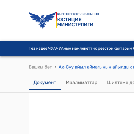
КЫРГЫЗ РЕСПУБЛИКАСЫНЫН
ЮСТИЦИЯ
МИНИСТРЛИГИ
Тез издөө ЧУА
ЧУАнын мамлекеттик реестри
Кайтарым
›
Башкы бет
Документ
Маалыматтар
Шилтеме д