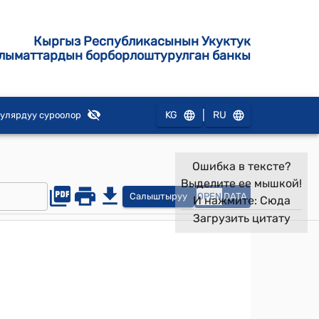
Кыргыз Республикасынын Укуктук
лыматтардын борборлоштурулган банкы
|
KG
RU
улярдуу суроолор
Ошибка в тексте?
Выделите ее мышкой!
Салыштыруу
OPEN
DATA
И нажмите:
Сюда
Загрузить цитату