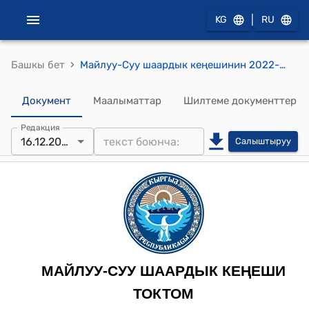
|
KG
RU
›
Башкы бет
Майлуу-Суу шаардык кеңешинин 2022-жылдын 16-декабрындагы № 14-9-2 "Майлуу-Суу шаардык маданият бөлүмүнүн үнөмдөлүп калган 180 000 (жүз сексен миң) сом акча каражатын 223111300 беренесинен 3112 беренесине которуп, 1-комплект жылытуучу кондиционер сатып алууга макулдук берүү жөнүндө" токтому
Документ
Маалыматтар
Шилтеме документтер
Редакция
16.12.2022
Салыштыруу