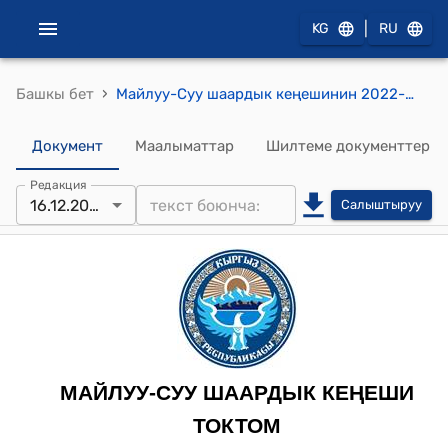
|
KG
RU
›
Башкы бет
Майлуу-Суу шаардык кеңешинин 2022-жылдын 16-декабрындагы № 14-9-6 "Майлуу-Суу шаарынын экономикалык пландоо зоналарына байланыштуу Кз зоналык коэффициентин тактоо, жана Майлуу-Суу шаарынын аймагында мүлк жана жер салыгын киргизүү жөнүндө" токтому
Документ
Маалыматтар
Шилтеме документтер
Редакция
16.12.2022
Салыштыруу