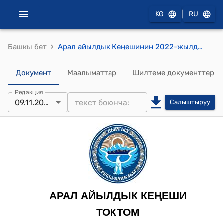
|
KG
RU
›
Башкы бет
Арал айылдык Кеңешинин 2022-жылдын 9-ноябрындагы № 116 “Ардактуу атуул”төш белгилерин жана Ардак Грамоталарын даярдоого акча каражаттын бөлүү жөнүндө токтому
Документ
Маалыматтар
Шилтеме документтер
Редакция
09.11.2022
Салыштыруу