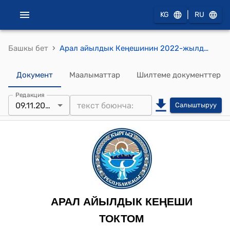
|
KG
RU
›
Башкы бет
Арал айылдык Кеңешинин 2022-жылдын 9-ноябрындагы № 133 “Андаш” чарбалар аралык каналынын бүткөн жерине суу топтоочу жай (БСР) курууга Талас райондук өнүктүрүү фондусуна жазылган долбоорго макулдук берүү жөнүндө токтому
Документ
Маалыматтар
Шилтеме документтер
Редакция
09.11.2022
Салыштыруу