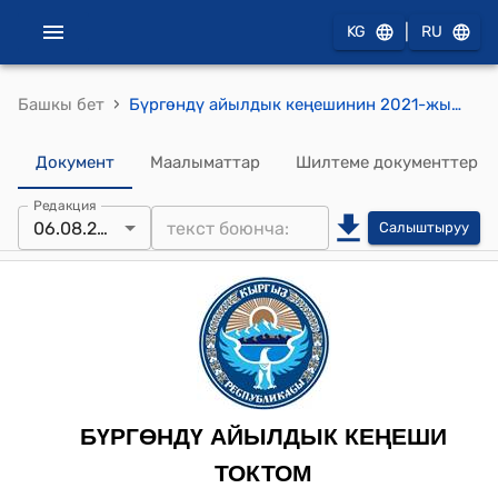
|
KG
RU
›
Башкы бет
Бүргөндү айылдык кеңешинин 2021-жылдын 6-августундагы № 9 "Бүргөндү айыл өкмөтүнүн Жениш айылындагы № 32 М.Дүйшөмбиев атындагы орто мектебинин чатырын алмаштыруу долбоорун даярдоо жана ишке ашыруу жөнүндө" токтому
Документ
Маалыматтар
Шилтеме документтер
Редакция
06.08.2021
Салыштыруу