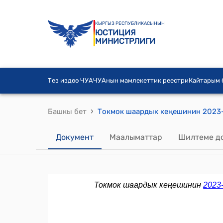
КЫРГЫЗ РЕСПУБЛИКАСЫНЫН
ЮСТИЦИЯ
МИНИСТРЛИГИ
Тез издөө ЧУА
ЧУАнын мамлекеттик реестри
Кайтарым
›
Башкы бет
Документ
Маалыматтар
Шилтеме д