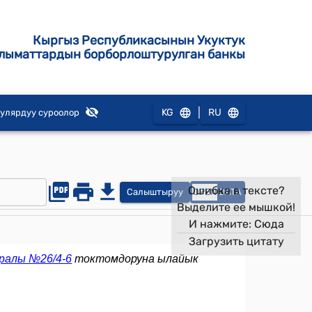
Кыргыз Республикасынын Укуктук
лыматтардын борборлоштурулган банкы
|
KG
RU
улярдуу суроолор
Ошибка в тексте?
Салыштыруу
OPEN
DATA
Выделите ее мышкой!
И нажмите:
Сюда
Загрузить цитату