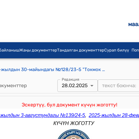
маа
 байланыш
Жаңы документтер
Тандалган документтер
Сурап билүү
Поп
Токмок шаардык кеңешинин 2023-жылдын 30-майындагы №128/23-5 "Токмок шаарынын муниципалдык менчигинде турган негизги жана автотранспорт каражаттарын эсептен чыгаруу боюнча комиссиясынын курамын бекитүү жѳнүндѳ" токтому
Редакция
окументтер
28.02.2025
Эскертүү, бул документ күчүн жоготту!