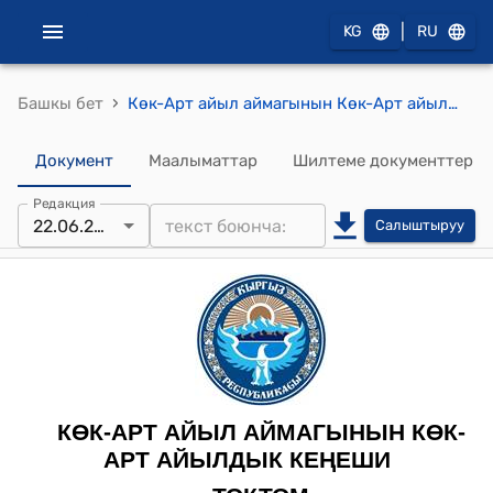
|
KG
RU
›
Башкы бет
Көк-Арт айыл аймагынын Көк-Арт айылдык кеңешинин 2023-жылдын 22-июнундагы № 38 "Көк-Арт айыл өкмөтүнүн Мазар-Булак айылындагы Н. Жумаев көчөсүн асфальттоо үчүн каражаттарды бөлүү жөнүндө" токтому
Документ
Маалыматтар
Шилтеме документтер
Редакция
22.06.2023
Салыштыруу