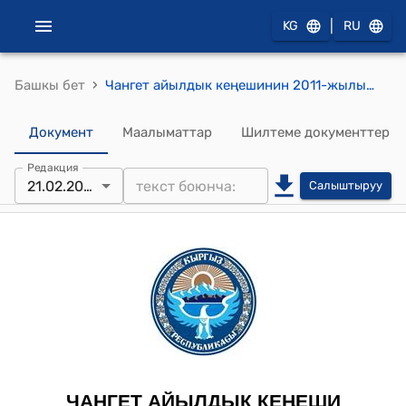
|
KG
RU
›
Башкы бет
Чангет айылдык кеңешинин 2011-жылынын 21-февралындагы № 67 (жайыт комитетинин төрагасы Ж.Ташмаматовдун маалыматын угуу жөнүндө) токтому
Документ
Маалыматтар
Шилтеме документтер
Редакция
21.02.2011
Салыштыруу