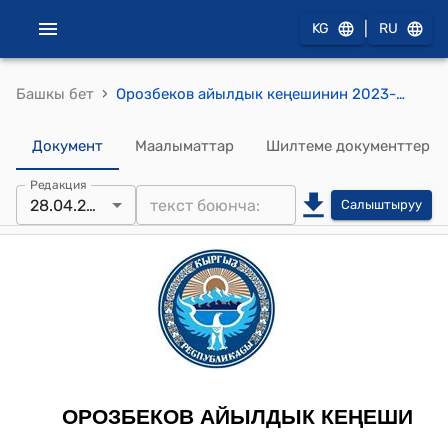
|
KG
RU
›
Башкы бет
Орозбеков айылдык кеңешинин 2023-жылдын 28-апрелиндеги №115 "Орозбеков айыл аймагындагы Жайыт пайдалануучулар бирикмесинин 2022-жылдагы аткарылган иштери боюнча отчету жана 2023-жылга бюджетин бекитүү жөнундө" токтому
Документ
Маалыматтар
Шилтеме документтер
Редакция
28.04.2023
Салыштыруу