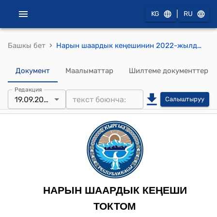
|
KG
RU
›
Башкы бет
Нарын шаардык кеңешинин 2022-жылдын 19-сентябрындагы № 1 "Нарын шаарынын жергиликтүү жамааттарынын өкүлдөрүнүн биринчи курултайын чакыруу жана өткөрүүнү уюштуруу жөнүндө" токтому
Документ
Маалыматтар
Шилтеме документтер
Редакция
19.09.2022
Салыштыруу