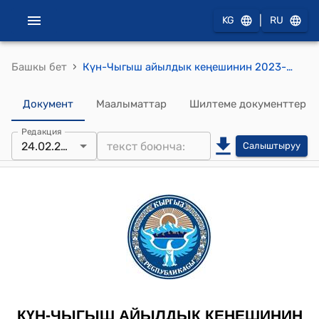
|
KG
RU
›
Башкы бет
Күн-Чыгыш айылдык кеңешинин 2023-жылдын 24-февралындагы № 10 "Күн-Чыгыш айыл өкмөтү боюнча айрым салыктардын зоналдык коэфицентин көтөрүү жөнүндө" токтому
Документ
Маалыматтар
Шилтеме документтер
Редакция
24.02.2023
Салыштыруу