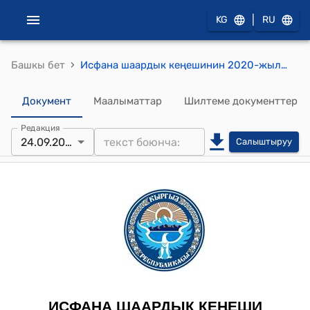
|
KG
RU
›
Башкы бет
Исфана шаардык кеңешинин 2020-жылдын 24-сентябрындагы № 3 "Исфана шаардык Кеңешинин 2020-жылдын 10-мартындагы №1 токтомуна өзгөртүү жана толуктоолорду киргизүү жөнүндө" токтому
Документ
Маалыматтар
Шилтеме документтер
Редакция
24.09.2020
Салыштыруу