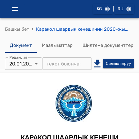
|
KG
RU
›
Башкы бет
Каракол шаардык кеңешинин 2020-жылдын 20-январы № 27-32/6 "“Каракол шаарындагы №2 мектеп-гимназиясынын чатырын ремонттоо” долбоору боюнча дем берүүчү грантты кошумча каржылоого акча каражатын бѳлүп берүүнү, Каракол шаарынын 2020-жылдын бюджетинин долбооруна киргизүү жѳнүндѳ" токтому
Документ
Маалыматтар
Шилтеме документтер
Редакция
20.01.2020
Салыштыруу