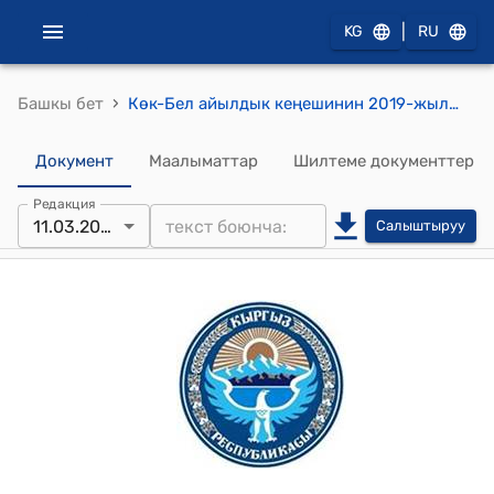
|
KG
RU
›
Башкы бет
Көк-Бел айылдык кеңешинин 2019-жылдын 11-мартындагы № XXVII-04 "Көк-Бел айыл өкмөтүнүн жеке менчик үй салуу үчүн кезекте турган атуулдарга там арка бөлүп берүү боюнча Көк-Бел айыл өкмөтүнүн 2010-жылдын 29-декабрындагы № 88-токтомун жана жер маселелери боюнча комиссиясынын № 1-протоколун бекитүү жөнүндө" токтому
Документ
Маалыматтар
Шилтеме документтер
Редакция
11.03.2019
Салыштыруу